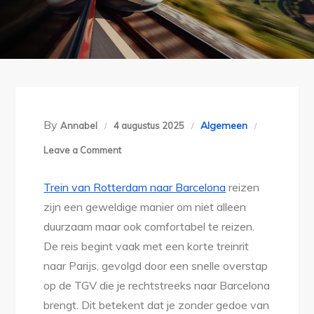
By
Algemeen
Annabel
4 augustus 2025
on
Leave a Comment
Reis
Trein van Rotterdam naar Barcelona
reizen
van
zijn een geweldige manier om niet alleen
rotterdam
duurzaam maar ook comfortabel te reizen.
naar
De reis begint vaak met een korte treinrit
barcelona
naar Parijs, gevolgd door een snelle overstap
per
op de TGV die je rechtstreeks naar Barcelona
trein:
brengt. Dit betekent dat je zonder gedoe van
duurzaam