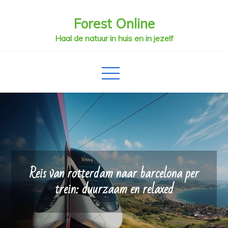
Skip
Forest Online
to
content
Haal de natuur in huis en in jezelf
Reis van rotterdam naar barcelona per
trein: duurzaam en relaxed