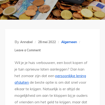
By
Algemeen
Annabel
28 mei 2022
on
Leave a Comment
Een
Wil je je huis verbouwen, een boot kopen of
persoonlijke
je tuin opnieuw laten aanleggen? Dan kan
lening
het zomaar zijn dat een
persoonlijke lening
afsluiten
afsluiten
de beste optie is om dat snel voor
kan
elkaar te krijgen. Natuurlijk is er altijd de
gewoon
mogelijkheid om aan te kloppen bij je ouders
online
of vrienden om het geld te krijgen, maar dat